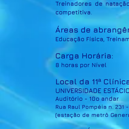
Treinadores de natação
competitiva.
Áreas de abrangên
Educação Física, Treina
Carga Horária:
8 horas por Nível
Local da 11
Clínic
ª
UNIVERSIDADE ESTÁCIO
Auditório - 10o andar
Rua Raul Pompéia n. 231 
(estação de metrô Genera