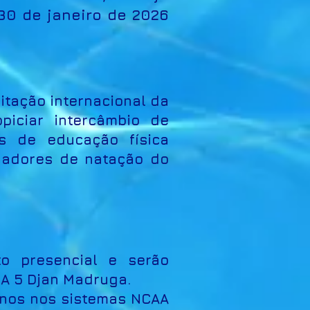
30 de janeiro de 2026
citação internacional da
piciar intercâmbio de
is de educação física
inadores de natação do
to presencial e serão
A 5 Djan Madruga.
anos nos sistemas NCAA