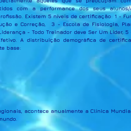
especialmente aqueles que se preocupam co
idos com a performance dos seus alunos/a
ofissão. Existem 5 níveis de certificação: 1 - F
trução e Correção, 3 - Escola de Fisiologia, P
Liderança - Todo Treinador deve Ser Um Líder, 5 
tivo. A distribuição demográfica de certific
te base:
egionais, acontece anualmente a Clínica Mundia
mundo.