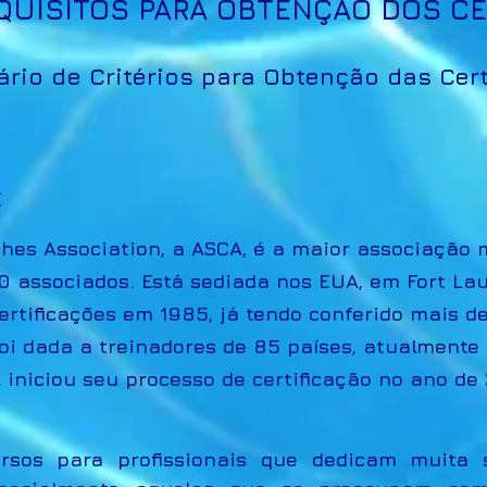
QUISITOS PARA OBTENÇÃO DOS CE
ário de Critérios para Obtenção das Cert
:
es Association, a ASCA, é a maior associação m
 associados. Está sediada nos EUA, em Fort Laud
certificações em 1985, já tendo conferido mais 
 foi dada a treinadores de 85 países, atualment
 iniciou seu processo de certificação no ano de 
rsos para profissionais que dedicam muita 