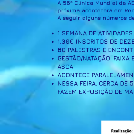
A 56ª Clínica Mundial da A
próxima acontecerá em Ren
A seguir alguns números de
1 SEMANA DE ATIVIDADES
1.300 INSCRITOS DE DEZ
60 PALESTRAS E ENCONTR
GESTÃO/NATAÇÃO: FAIXA E
ASCA
ACONTECE PARALELAMENT
NESSA FEIRA, CERCA DE
FAZEM EXPOSIÇÃO DE MAT