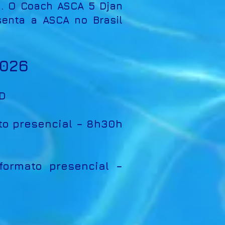
. O Coach ASCA 5 Djan
enta a ASCA no Brasil
2026
AD
ato presencial – 8h30h
formato presencial –