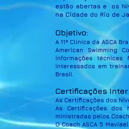
estão abertas e os Ní
na Cidade do Rio de J
Objetivo:
A 11ª Clínica da ASCA Br
American Swimming Coa
informações técnicas 
interessados em treina
Brasil.
Certificações Inte
As Certificações dos Nív
As Certificações dos 
ministradas pelos Coac
O Coach ASCA 5 Maviael