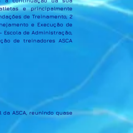
m a continuação da sua
tletas e principalmente
undações de Treinamento, 2
lanejamento e Execução de
- Escola de Administração,
ação de treinadores ASCA
l da ASCA, reunindo quase