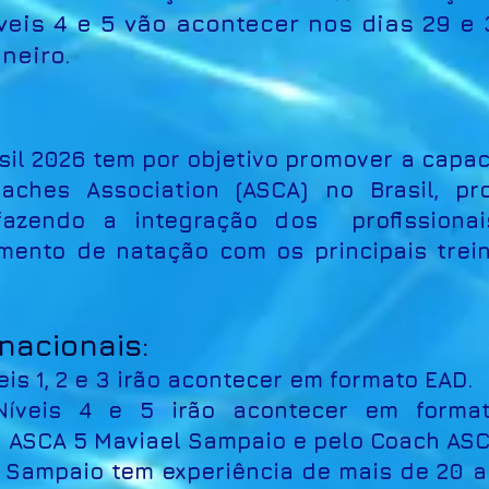
veis 4 e 5 vão acontecer nos dias 29 e 
aneiro.
asil 2026 tem por objetivo promover a capa
ches Association (ASCA) no Brasil, pro
fazendo a integração dos profissiona
mento de natação com os principais tre
rnacionais:
eis 1, 2 e 3 irão acontecer em formato EAD.
Níveis 4 e 5 irão acontecer em forma
h ASCA 5 Maviael Sampaio e pelo Coach ASC
 Sampaio tem experiência de mais de 20 