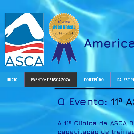
Americ
INICIO
EVENTO: 11ª ASCA 2026
CONTEÚDO
PALESTR
O Evento:
11
A
ª
A 11ª Clínica da ASCA 
capacitação de treinad