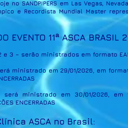
oje no SANDPIPERS em Las Vegas, Nevada
pico e Recordista Mundial Master repres
ª
O EVENTO 11
ASCA BRASIL 
, 2 e 3 – serão ministrados em formato E
 será ministrado em 29/01/2026, em form
ENCERRADAS
 – será ministrado em 30/01/2026, em 
IÇÕES ENCERRADAS
Clínica ASCA no Brasil: